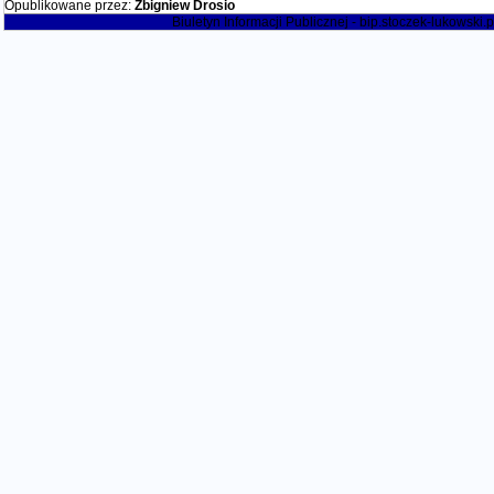
Opublikowane przez:
Zbigniew Drosio
Biuletyn Informacji Publicznej - bip.stoczek-lukowski.p