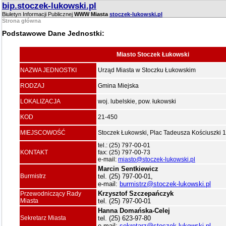
bip.stoczek-lukowski.pl
Biuletyn Informacji Publicznej
WWW Miasta
stoczek-lukowski.pl
Strona główna
Podstawowe Dane Jednostki:
Miasto Stoczek Łukowski
NAZWA JEDNOSTKI
Urząd Miasta w Stoczku Łukowskim
RODZAJ
Gmina Miejska
LOKALIZACJA
woj. lubelskie, pow. łukowski
KOD
21-450
MIEJSCOWOŚĆ
Stoczek Łukowski, Plac Tadeusza Kościuszki 1
tel.: (25) 797-00-01
KONTAKT
fax: (25) 797-00-73
e-mail:
miasto@stoczek-lukowski.pl
Marcin Sentkiewicz
Burmistrz
tel. (25) 797-00-01,
e-mail:
burmistrz@stoczek-lukowski.pl
Krzysztof Szczepańczyk
Przewodniczący Rady
Miasta
tel. (25) 797-00-01
Hanna Domańska-Celej
Sekretarz Miasta
tel. (25) 623-97-80
e-mail:
sekretarz@stoczek-lukowski.pl