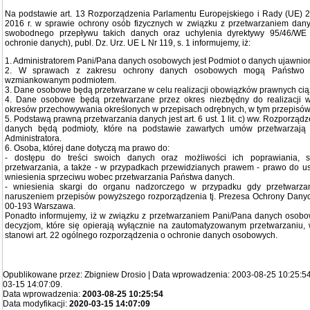
Na podstawie art. 13 Rozporządzenia Parlamentu Europejskiego i Rady (UE) 2
2016 r. w sprawie ochrony osób fizycznych w związku z przetwarzaniem dan
swobodnego przepływu takich danych oraz uchylenia dyrektywy 95/46/WE 
ochronie danych), publ. Dz. Urz. UE L Nr 119, s. 1 informujemy, iż:
1. Administratorem Pani/Pana danych osobowych jest Podmiot o danych ujawnio
2. W sprawach z zakresu ochrony danych osobowych mogą Państwo k
wzmiankowanym podmiotem.
3. Dane osobowe będą przetwarzane w celu realizacji obowiązków prawnych ciąż
4. Dane osobowe będą przetwarzane przez okres niezbędny do realizacji 
okresów przechowywania określonych w przepisach odrębnych, w tym przepisów
5. Podstawą prawną przetwarzania danych jest art. 6 ust. 1 lit. c) ww. Rozporzą
danych będą podmioty, które na podstawie zawartych umów przetwarzaj
Administratora.
6. Osoba, której dane dotyczą ma prawo do:
- dostępu do treści swoich danych oraz możliwości ich poprawiania, sp
przetwarzania, a także - w przypadkach przewidzianych prawem - prawo do u
wniesienia sprzeciwu wobec przetwarzania Państwa danych.
- wniesienia skargi do organu nadzorczego w przypadku gdy przetwarz
naruszeniem przepisów powyższego rozporządzenia tj. Prezesa Ochrony Danyc
00-193 Warszawa.
Ponadto informujemy, iż w związku z przetwarzaniem Pani/Pana danych osobo
decyzjom, które się opierają wyłącznie na zautomatyzowanym przetwarzaniu, 
stanowi art. 22 ogólnego rozporządzenia o ochronie danych osobowych.
Opublikowane przez: Zbigniew Drosio | Data wprowadzenia: 2003-08-25 10:25:54 
03-15 14:07:09.
Data wprowadzenia:
2003-08-25 10:25:54
Data modyfikacji:
2020-03-15 14:07:09